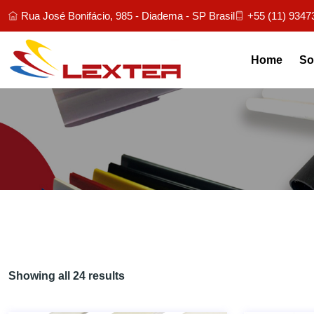
Rua José Bonifácio, 985 - Diadema - SP Brasil
+55 (11) 9347
Home
So
Showing all 24 results