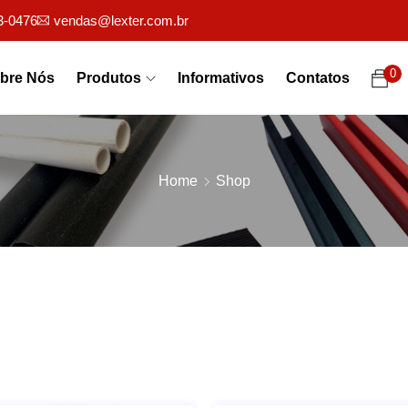
3-0476
vendas@lexter.com.br
0
bre Nós
Produtos
Informativos
Contatos
Home
Shop