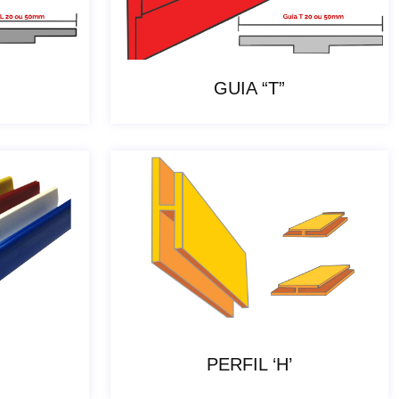
GUIA “T”
PERFIL ‘H’