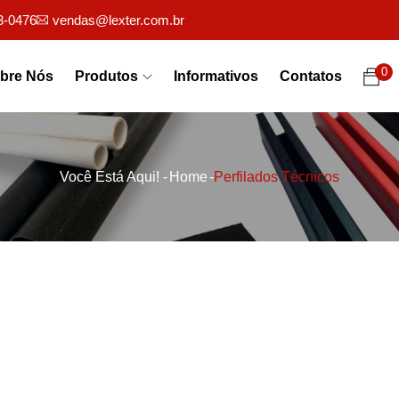
3-0476
vendas@lexter.com.br
0
bre Nós
Produtos
Informativos
Contatos
Você Está Aqui! -
Home
-
Perfilados Técnicos