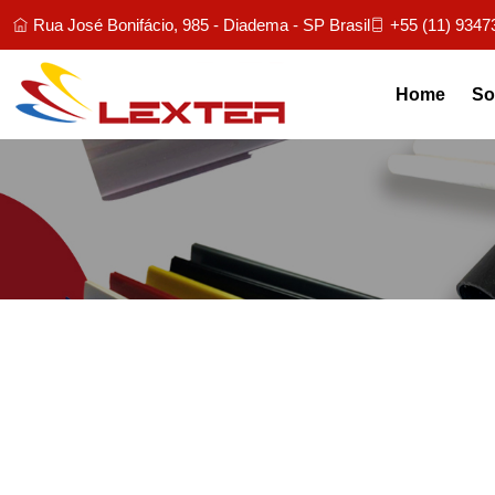
Rua José Bonifácio, 985 - Diadema - SP Brasil
+55 (11) 9347
Home
So