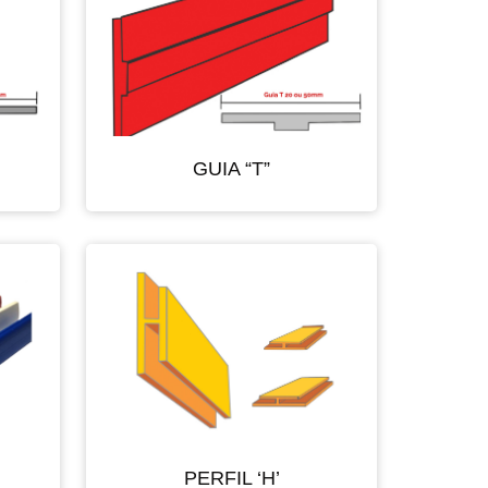
GUIA “T”
PERFIL ‘H’