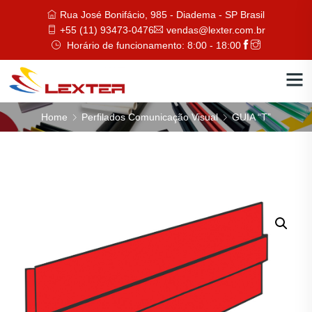
Rua José Bonifácio, 985 - Diadema - SP Brasil
+55 (11) 93473-0476
vendas@lexter.com.br
Horário de funcionamento: 8:00 - 18:00
Home
Perfilados Comunicação Visual
GUIA “T”