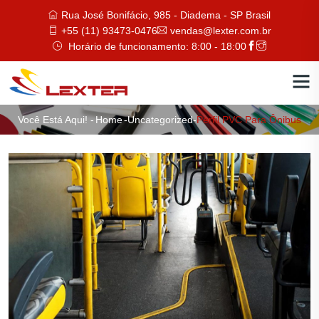
Rua José Bonifácio, 985 - Diadema - SP Brasil
+55 (11) 93473-0476
vendas@lexter.com.br
Horário de funcionamento: 8:00 - 18:00
Você Está Aqui! -
Home
-
Uncategorized
-
Perfil PVC Para Ônibus