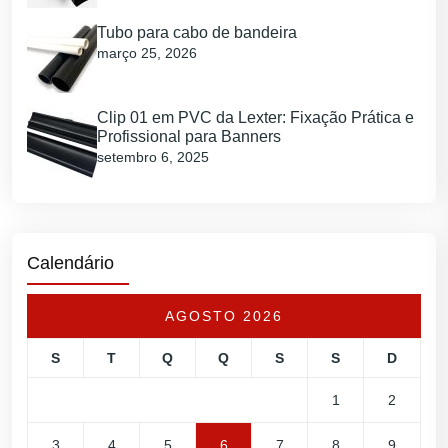
Tubo para cabo de bandeira
março 25, 2026
Clip 01 em PVC da Lexter: Fixação Prática e
Profissional para Banners
setembro 6, 2025
Calendário
AGOSTO 2026
S
T
Q
Q
S
S
D
1
2
3
4
5
6
7
8
9