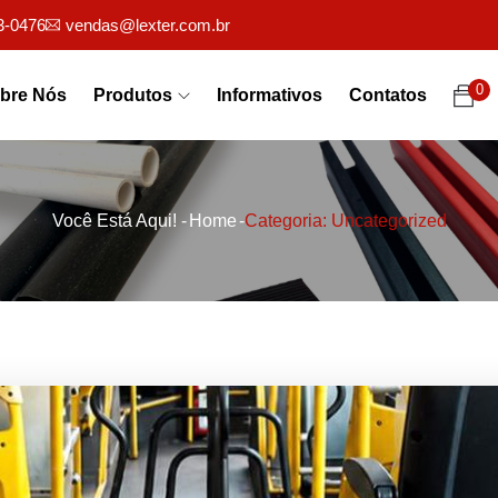
3-0476
vendas@lexter.com.br
0
bre Nós
Produtos
Informativos
Contatos
Você Está Aqui! -
Home
-
Categoria: Uncategorized