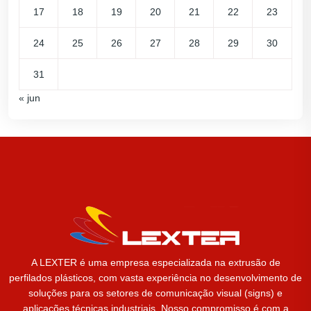
17
18
19
20
21
22
23
24
25
26
27
28
29
30
31
« jun
A LEXTER é uma empresa especializada na extrusão de
perfilados plásticos, com vasta experiência no desenvolvimento de
soluções para os setores de comunicação visual (signs) e
aplicações técnicas industriais. Nosso compromisso é com a