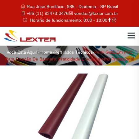
Rua José Bonifácio, 985 - Diadema - SP Brasil
+55 (11) 93473-0476
vendas@lexter.com.br
Horário de funcionamento: 8:00 - 18:00
Você Está Aqui! -
Home
-
Perfilados Técnicos
-
Perfil Gota Em PVC
Para Fixação De Banners: Praticidade E Acabamento Profissional