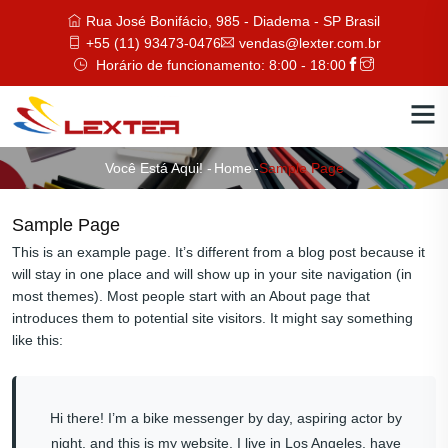
Rua José Bonifácio, 985 - Diadema - SP Brasil
+55 (11) 93473-0476
vendas@lexter.com.br
Horário de funcionamento: 8:00 - 18:00
Você Está Aqui! -
Home
-
Sample Page
Sample Page
This is an example page. It’s different from a blog post because it
will stay in one place and will show up in your site navigation (in
most themes). Most people start with an About page that
introduces them to potential site visitors. It might say something
like this:
Hi there! I’m a bike messenger by day, aspiring actor by
night, and this is my website. I live in Los Angeles, have