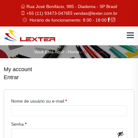
Rua José Bonifácio, 985 - Diadema - SP Brasil
+55 (11) 93473-0476
vendas@lexter.com.br
Horário de funcionamento: 8:00 - 18:00
Você Está Aqui! -
Home
-
My Account
My account
Entrar
Obrigatório
Nome de usuário ou e-mail
*
Obrigatório
Senha
*