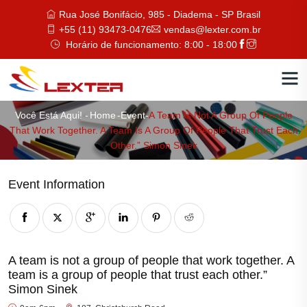
Rua José Bonifácio, 985 - Diadema - SP Brasil
+55 (11) 93473-0476
vendas@lexter.com.br
Horário de funcionamento: 8:00 - 18:00
Você Está Aqui! -
Home
-
Event
-
A Team Is Not A Group Of People
That Work Together. A Team Is A Group Of People That Trust Each
Other.” Simon Sinek
Event Information
A team is not a group of people that work together. A
team is a group of people that trust each other.”
Simon Sinek